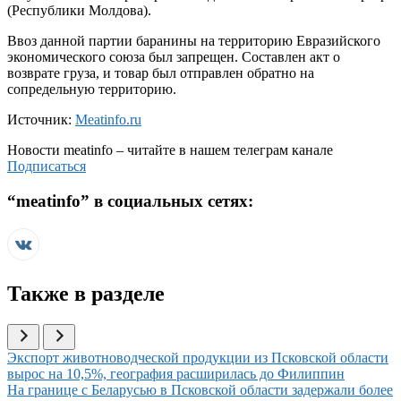
(Республики Молдова).
Ввоз данной партии баранины на территорию Евразийского
экономического союза был запрещен. Составлен акт о
возврате груза, и товар был отправлен обратно на
сопредельную территорию.
Источник:
Meatinfo.ru
Новости
meatinfo
– читайте в нашем телеграм канале
Подписаться
“
meatinfo
” в социальных сетях:
Также в разделе
Иллюстрация новости
Экспорт животноводческой продукции из Псковской области
вырос на 10,5%, география расширилась до Филиппин
Иллюстрация новости
На границе с Беларусью в Псковской области задержали более