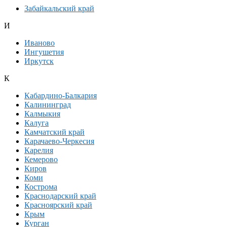
Забайкальский край
И
Иваново
Ингушетия
Иркутск
К
Кабардино-Балкария
Калининград
Калмыкия
Калуга
Камчатский край
Карачаево-Черкесия
Карелия
Кемерово
Киров
Коми
Кострома
Краснодарский край
Красноярский край
Крым
Курган