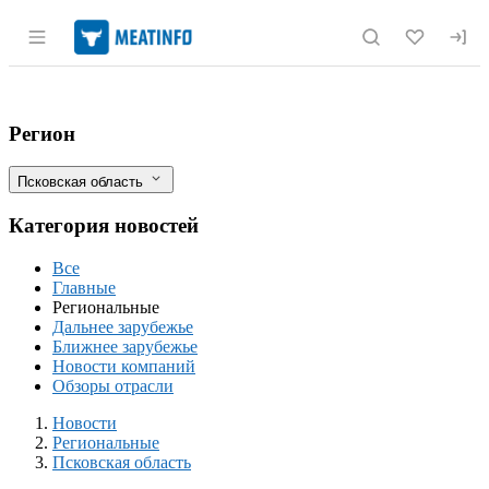
Раздел навигации по сайту meatinfo.r
Партия баранины не допущена в Россию 
Фильтры
Регион
Псковская область
Категория новостей
Все
Главные
Региональные
Дальнее зарубежье
Ближнее зарубежье
Новости компаний
Обзоры отрасли
Новости
Разделы
Новости
Региональные
Псковская область