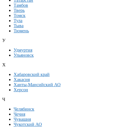
Татарстан
Тамбов
Тверь
Томск
Тула
Тыва
Тюмень
У
Удмуртия
Ульяновск
Х
Хабаровский край
Хакасия
Ханты-Мансийский АО
Херсон
Ч
Челябинск
Чечня
Чувашия
Чукотский АО