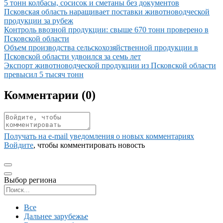
5 тонн колбасы, сосисок и сметаны без документов
Иллюстрация новости
Псковская область наращивает поставки животноводческой
продукции за рубеж
Иллюстрация новости
Контроль ввозной продукции: свыше 670 тонн проверено в
Псковской области
Иллюстрация новости
Объем производства сельскохозяйственной продукции в
Псковской области удвоился за семь лет
Иллюстрация новости
Экспорт животноводческой продукции из Псковской области
превысил 5 тысяч тонн
Комментарии (
0
)
Получать на e‑mail уведомления о новых комментариях
Войдите
, чтобы комментировать новость
Выбор региона
Поиск региона
Все
Дальнее зарубежье