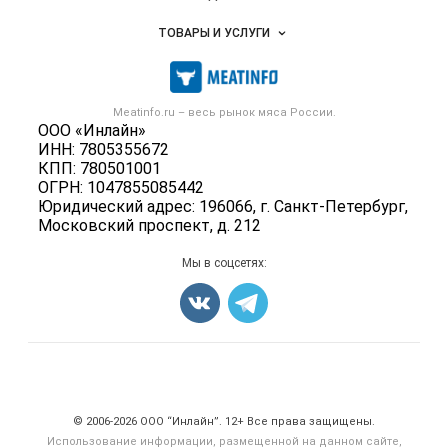
Услуги и цены
Объявления
ТОВАРЫ И УСЛУГИ
Размещение рекламы
Каталог компаний
Мясо, мясопродукты
Публичная оферта
Новости рынка
Скот в живом весе
Контактная информация
Форум
Meatinfo.ru – весь
рынок мяса
России.
Колбасы, сосиски, деликатесы
Политика обработки персональных данных
ООО «Инлайн»
Энциклопедия
Мясные полуфабрикаты
ИНН: 7805355672
Для СМИ
Бренды
КПП: 780501001
Мясные консервы
ОГРН: 1047855085442
Мониторинг
Мясные снеки
Юридический адрес: 196066, г. Санкт-Петербург,
Вакансии
Московский проспект, д. 212
Яйца
Блог
Добавить объявление
Мы в соцсетях:
Карта объявлений
Счетчики, авторское право, логотипы
© 2006‑2026 ООО “Инлайн”. 12+ Все права защищены.
Использование информации, размещенной на данном сайте,