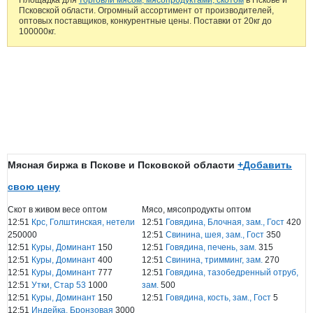
Псковской области. Огромный ассортимент от производителей,
оптовых поставщиков, конкурентные цены. Поставки от 20кг до
100000кг.
Мясная биржа в Пскове и Псковской области
+
Добавить
свою цену
Скот в живом весе оптом
Мясо, мясопродукты оптом
12:51
Крс, Голштинская, нетели
12:51
Говядина, Блочная, зам., Гост
420
250000
12:51
Свинина, шея, зам., Гост
350
12:51
Куры, Доминант
150
12:51
Говядина, печень, зам.
315
12:51
Куры, Доминант
400
12:51
Свинина, тримминг, зам.
270
12:51
Куры, Доминант
777
12:51
Говядина, тазобедренный отруб,
12:51
Утки, Стар 53
1000
зам.
500
12:51
Куры, Доминант
150
12:51
Говядина, кость, зам., Гост
5
12:51
Индейка, Бронзовая
3000