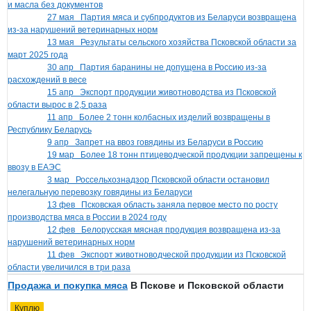
и масла без документов
27 мая
Партия мяса и субпродуктов из Беларуси возвращена
из-за нарушений ветеринарных норм
13 мая
Результаты сельского хозяйства Псковской области за
март 2025 года
30 апр
Партия баранины не допущена в Россию из-за
расхождений в весе
15 апр
Экспорт продукции животноводства из Псковской
области вырос в 2,5 раза
11 апр
Более 2 тонн колбасных изделий возвращены в
Республику Беларусь
9 апр
Запрет на ввоз говядины из Беларуси в Россию
19 мар
Более 18 тонн птицеводческой продукции запрещены к
ввозу в ЕАЭС
3 мар
Россельхознадзор Псковской области остановил
нелегальную перевозку говядины из Беларуси
13 фев
Псковская область заняла первое место по росту
производства мяса в России в 2024 году
12 фев
Белорусская мясная продукция возвращена из-за
нарушений ветеринарных норм
11 фев
Экспорт животноводческой продукции из Псковской
области увеличился в три раза
Продажа и покупка мяса
В Пскове и Псковской области
Куплю