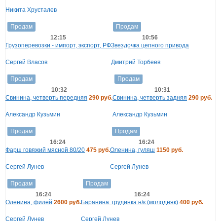
Никита Хрусталев
Продам
Продам
12:15
10:56
Грузоперевозки - импорт, экспорт, РФ
Звездочка цепного привода
Сергей Власов
Дмитрий Торбеев
Продам
Продам
10:32
10:31
Свинина, четверть передняя
290 руб.
Свинина, четверть задняя
290 руб.
Александр Кузьмин
Александр Кузьмин
Продам
Продам
16:24
16:24
Фарш говяжий мясной 80/20
475 руб.
Оленина, гуляш
1150 руб.
Сергей Лунев
Сергей Лунев
Продам
Продам
16:24
16:24
Оленина, филей
2600 руб.
Баранина. грудинка н/к (молодняк)
400 руб.
Сергей Лунев
Сергей Лунев