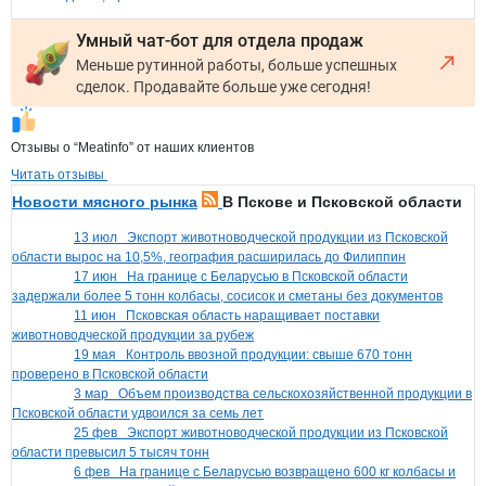
Умный чат-бот для отдела продаж
Меньше рутинной работы, больше успешных
сделок. Продавайте больше уже сегодня!
Отзывы о “Meatinfo” от наших клиентов
Читать отзывы
Новости мясного рынка
В Пскове и Псковской области
13 июл
Экспорт животноводческой продукции из Псковской
области вырос на 10,5%, география расширилась до Филиппин
17 июн
На границе с Беларусью в Псковской области
задержали более 5 тонн колбасы, сосисок и сметаны без документов
11 июн
Псковская область наращивает поставки
животноводческой продукции за рубеж
19 мая
Контроль ввозной продукции: свыше 670 тонн
проверено в Псковской области
3 мар
Объем производства сельскохозяйственной продукции в
Псковской области удвоился за семь лет
25 фев
Экспорт животноводческой продукции из Псковской
области превысил 5 тысяч тонн
6 фев
На границе с Беларусью возвращено 600 кг колбасы и