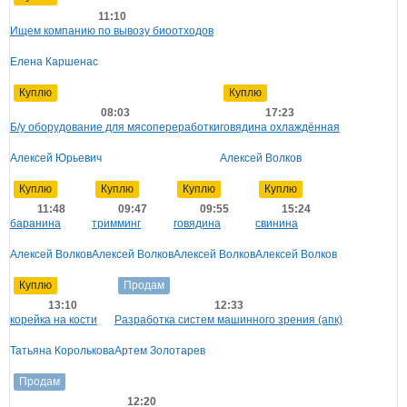
11:10
Ищем компанию по вывозу биоотходов
Елена Каршенас
Куплю
Куплю
08:03
17:23
Б/у оборудование для мясопереработки
говядина охлаждённая
Алексей Юрьевич
Алексей Волков
Куплю
Куплю
Куплю
Куплю
11:48
09:47
09:55
15:24
баранина
тримминг
говядина
свинина
Алексей Волков
Алексей Волков
Алексей Волков
Алексей Волков
Куплю
Продам
13:10
12:33
корейка на кости
Разработка систем машинного зрения (апк)
Татьяна Королькова
Артем Золотарев
Продам
12:20