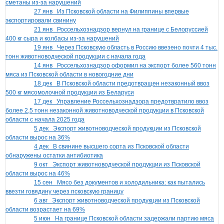
сметаны из-за нарушений
27 янв
Из Псковской области на Филиппины впервые
экспортировали свинину
21 янв
Россельхознадзор вернул на границе с Белоруссией
400 кг сыра и колбасы из-за нарушений
19 янв
Через Псковскую область в Россию ввезено почти 4 тыс.
тонн животноводческой продукции с начала года
14 янв
Россельхознадзор оформил на экспорт более 560 тонн
мяса из Псковской области в новогодние дни
18 дек
В Псковской области предотвращен незаконный ввоз
500 кг мясомолочной продукции из Беларуси
17 дек
Управление Россельхознадзора предотвратило ввоз
более 2,5 тонн незаконной животноводческой продукции в Псковской
области с начала 2025 года
5 дек
Экспорт животноводческой продукции из Псковской
области вырос на 36%
4 дек
В свинине высшего сорта из Псковской области
обнаружены остатки антибиотика
9 окт
Экспорт животноводческой продукции из Псковской
области вырос на 46%
15 сен
Мясо без документов и холодильника: как пытались
ввезти говядину через псковскую границу
6 авг
Экспорт животноводческой продукции из Псковской
области возрастает на 69%
5 июн
На границе Псковской области задержали партию мяса