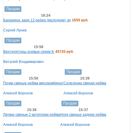
Продам
16:24
Баранина. каре 12 ребер (молодняк), ву
1650 руб.
Сергей Лунев
Продам
15:58
Вентиляторы осевые серии fc
45720 руб.
Виталий Владимирович
Продам
Продам
15:50
15:39
Почки свиные нейма мясокомбинат
Селезенка свиная нейма
Алексей Воронов
Алексей Воронов
Продам
Продам
15:38
15:37
Легкие свиные 2 категории нейма
Ноги свиные задние нейма
Алексей Воронов
Алексей Воронов