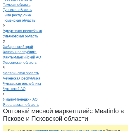
Томская область
Тульская область
Тыва республика
Тюменская область
У
Удмуртская республика
Ульяновская область
Х
Хабаровский край
Хакасия республика
Ханты-Мансийский АО
Херсонская область
Ч
Челябинская область
Чеченская республика
Чувашская республика
Чукотский АО
Я
Ямало-Ненецкий АО
Ярославская область
Оптовый мясной маркетплейс Meatinfo в
Пскове и Псковской области
Площадка для
торговли мясом, мясопродуктами, скотом
в Пскове и