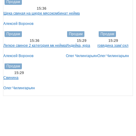
Продам
15:36
Щека свиная на шкуре мясокомбинат нейма
Алексей Воронов
Продам
Продам
Продам
15:36
15:29
15:29
Легкое свиное 2 категория мк нейма
Индейка, кура
говядина зам/ охл
Алексей Воронов
Олег Чилингарьян
Олег Чилингарьян
Продам
15:29
Свинина
Олег Чилингарьян