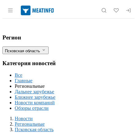
Раздел навигации по сайту meatinfo.r
В Псковской области племенные коровы
Фильтры
Регион
Псковская область
Категория новостей
Все
Главные
Региональные
Дальнее зарубежье
Ближнее зарубежье
Новости компаний
Обзоры отрасли
Новости
Разделы
Новости
Региональные
Псковская область