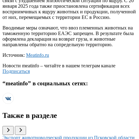
связи с ухудшением эпизоотической ситуации по ящуру. С 20
января 2025 года также приостановлена сертификация всех
восприимчивых к ящуру животных и продукции, полученной
от них, перемещаемых с территории ЕС в Россию.
Вводимые меры означают, что ввоз племенных животных на
таможенную территорию ЕАЭС запрещен. В результате была
оформлена декларация на возврат груза, и животные
направлены обратно на сопредельную территорию.
Источник:
Meatinfo.ru
Новости
meatinfo
– читайте в нашем телеграм канале
Подписаться
“
meatinfo
” в социальных сетях:
Также в разделе
Иллюстрация новости
Экспорт животноводческой продукции из Псковской области