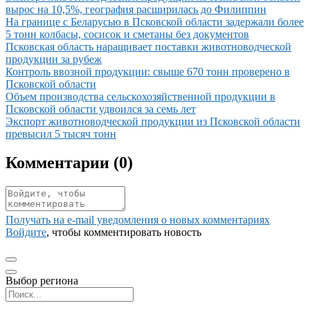
вырос на 10,5%, география расширилась до Филиппин
Иллюстрация новости
На границе с Беларусью в Псковской области задержали более
5 тонн колбасы, сосисок и сметаны без документов
Иллюстрация новости
Псковская область наращивает поставки животноводческой
продукции за рубеж
Иллюстрация новости
Контроль ввозной продукции: свыше 670 тонн проверено в
Псковской области
Иллюстрация новости
Объем производства сельскохозяйственной продукции в
Псковской области удвоился за семь лет
Иллюстрация новости
Экспорт животноводческой продукции из Псковской области
превысил 5 тысяч тонн
Комментарии (
0
)
Получать на e‑mail уведомления о новых комментариях
Войдите
, чтобы комментировать новость
Выбор региона
Поиск региона