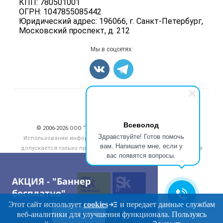
КПП: 780501001
Мясные консервы
ОГРН: 1047855085442
Мониторинг
Мясные снеки
Юридический адрес: 196066, г. Санкт-Петербург,
Вакансии
Московский проспект, д. 212
Яйца
Блог
Добавить объявление
Мы в соцсетях:
Карта объявлений
Счетчики, авторское право, логотипы
Всеволод
© 2006‑2026 ООО “Инлайн”. 12+ Все права защищены.
Здравствуйте! Готов помочь
Использование информации, размещенной на данном сайте,
вам. Напишите мне, если у
допускается только при размещении активной гиперссылки на
вас появятся вопросы.
сайт
meatinfo.ru
АКЦИЯ - "Баннер
бесплатно"
Этот сайт использует
cookies
и передает данные службам
веб-аналитики для улучшения функционала. Пользуясь
ПЕРЕЙТИ